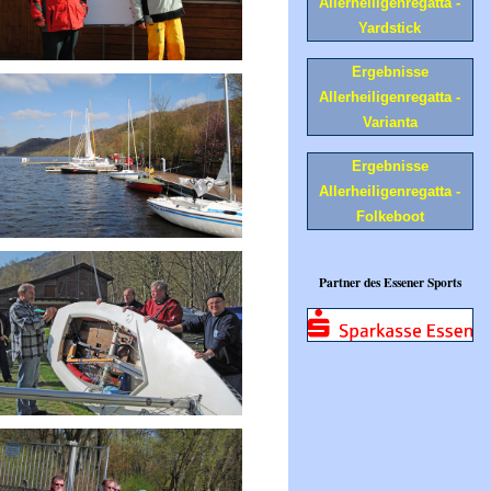
Allerheiligenregatta -
Yardstick
Ergebnisse
Allerheiligenregatta -
Varianta
Ergebnisse
Allerheiligenregatta -
Folkeboot
Partner des Essener Sports