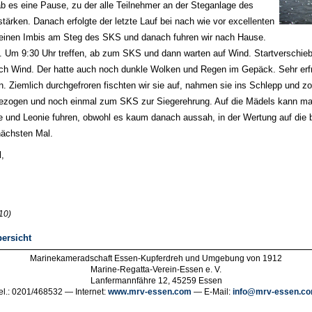
ab es eine Pause, zu der alle Teilnehmer an der Steganlage des
ärken. Danach erfolgte der letzte Lauf bei nach wie vor excellenten
einen Imbis am Steg des SKS und danach fuhren wir nach Hause.
 Um 9:30 Uhr treffen, ab zum SKS und dann warten auf Wind. Startverschie
ch Wind. Der hatte auch noch dunkle Wolken und Regen im Gepäck. Sehr erfr
en. Ziemlich durchgefroren fischten wir sie auf, nahmen sie ins Schlepp und
zogen und noch einmal zum SKS zur Siegerehrung. Auf die Mädels kann man 
ie und Leonie fuhren, obwohl es kaum danach aussah, in der Wertung auf die b
nächsten Mal.
,
10)
ersicht
Marinekameradschaft Essen-Kupferdreh und Umgebung von 1912
Marine-Regatta-Verein-Essen e. V.
Lanfermannfähre 12, 45259 Essen
el.: 0201/468532 — Internet:
www.mrv-essen.com
— E-Mail:
info@mrv-essen.c