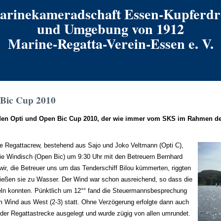
arinekameradschaft Essen-Kupferdr
und Umgebung von 1912
Marine-Regatta-Verein-Essen e. V.
 Bic Cup 2010
en Opti und Open Bic Cup 2010, der wie immer vom SKS im Rahmen de
e Regattacrew, bestehend aus Sajo und Joko Veltmann (Opti C),
ie Windisch (Open Bic) um 9:30 Uhr mit den Betreuern Bernhard
r, die Betreuer uns um das Tenderschiff Bilou kümmerten, riggten
 ließen sie zu Wasser. Der Wind war schon ausreichend, so dass die
ln konnten. Pünktlich um 12°° fand die Steuermannsbesprechung
 Wind aus West (2-3) statt. Ohne Verzögerung erfolgte dann auch
 der Regattastrecke ausgelegt und wurde zügig von allen umrundet.