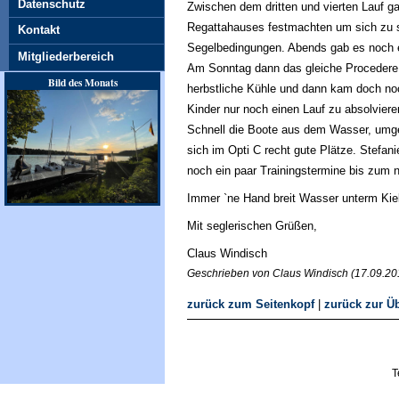
Datenschutz
Zwischen dem dritten und vierten Lauf g
Regattahauses festmachten um sich zu st
Kontakt
Segelbedingungen. Abends gab es noch 
Mitgliederbereich
Am Sonntag dann das gleiche Procedere.
Bild des Monats
herbstliche Kühle und dann kam doch no
Kinder nur noch einen Lauf zu absolvier
Schnell die Boote aus dem Wasser, umge
sich im Opti C recht gute Plätze. Stefan
noch ein paar Trainingstermine bis zum 
Immer `ne Hand breit Wasser unterm Kiel
Mit seglerischen Grüßen,
Claus Windisch
Geschrieben von Claus Windisch (17.09.20
zurück zum Seitenkopf
|
zurück zur Üb
T