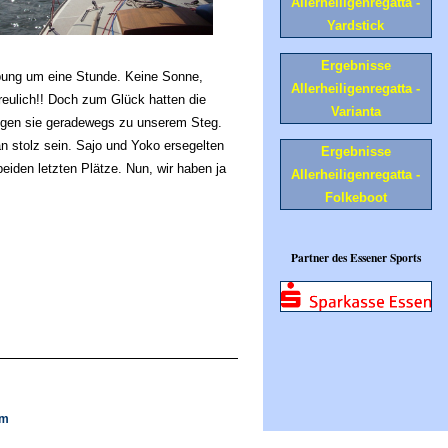
Allerheiligenregatta -
Yardstick
Ergebnisse
bung um eine Stunde. Keine Sonne,
Allerheiligenregatta -
eulich!! Doch zum Glück hatten die
Varianta
 zogen sie geradewegs zu unserem Steg.
stolz sein. Sajo und Yoko ersegelten
Ergebnisse
eiden letzten Plätze. Nun, wir haben ja
Allerheiligenregatta -
Folkeboot
Partner des Essener Sports
om