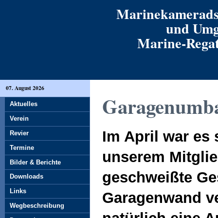
Marinekamerads
und Umg
Marine-Regatt
07. August 2026
Garagenumb
Aktuelles
Verein
Im April war es
Revier
Termine
unserem Mitgli
Bilder & Berichte
geschweißte Ges
Downloads
Links
Garagenwand ve
Wegbeschreibung