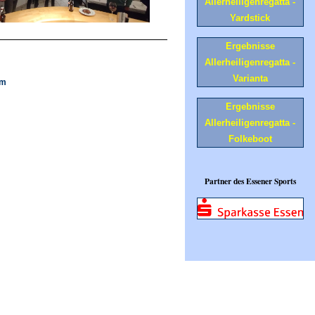
Allerheiligenregatta -
Yardstick
Ergebnisse
Allerheiligenregatta -
Varianta
om
Ergebnisse
Allerheiligenregatta -
Folkeboot
Partner des Essener Sports