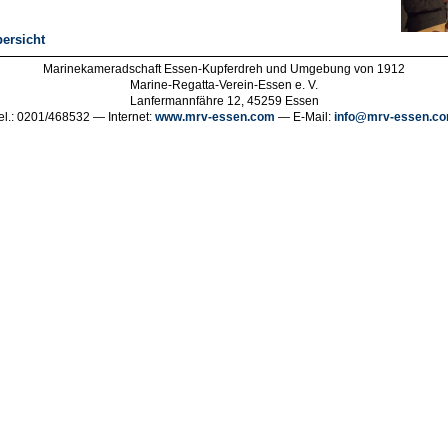
ersicht
Marinekameradschaft Essen-Kupferdreh und Umgebung von 1912
Marine-Regatta-Verein-Essen e. V.
Lanfermannfähre 12, 45259 Essen
el.: 0201/468532 — Internet:
www.mrv-essen.com
— E-Mail:
info@mrv-essen.c