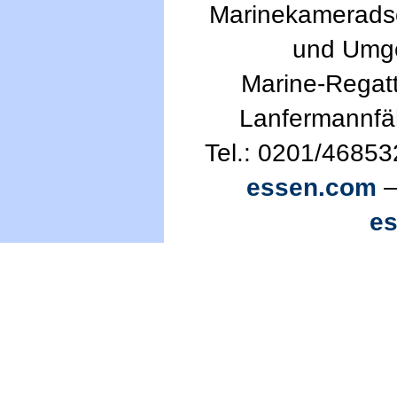
Marinekameradsc
und Umg
Marine-Regatt
Lanfermannfä
Tel.: 0201/46853
essen.com
—
e