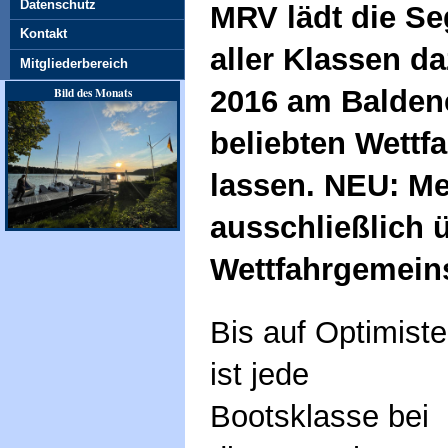
Datenschutz
MRV lädt die Se
Kontakt
aller Klassen da
Mitgliederbereich
2016 am Baldene
Bild des Monats
beliebten Wettf
lassen. NEU: Me
ausschließlich 
Wettfahrgemein
Bis auf Optimist
ist jede
Bootsklasse bei