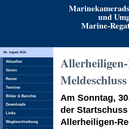
Marinekamerads
und Umg
Marine-Regatt
06. August 2026
Allerheiligen
Aktuelles
Verein
Meldeschluss
Revier
Termine
Am Sonntag, 30.
Bilder & Berichte
Downloads
der Startschuss 
Links
Allerheiligen-Re
Wegbeschreibung